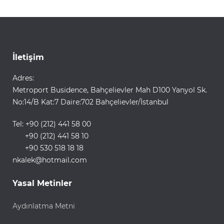
İletişim
Adres:
Metroport Busidence, Bahçelievler Mah D100 Yanyol Sk.
No:14/B Kat:7 Daire:702 Bahçelievler/İstanbul
Tel: +90 (212) 441 58 00
+90 (212) 441 58 10
+90 530 518 18 18
nkalek@hotmail.com
Yasal Metinler
Aydınlatma Metni