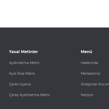
Yasal Metinler
Menü
Aydınlatma Metni
Hakkımda
Açık Rıza Metni
Merkezimiz
Çerez Uyarısı
Anlaşmalı Kuru
Çerez Aydınlatma Metni
İletişim