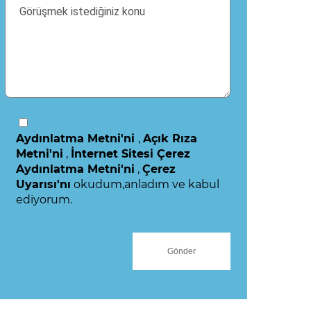
Aydınlatma Metni'ni
,
Açık Rıza
Metni'ni
,
İnternet Sitesi Çerez
Aydınlatma Metni'ni
,
Çerez
Uyarısı'nı
okudum,anladım ve kabul
ediyorum.