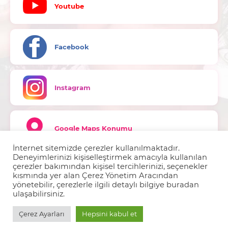
Youtube
Facebook
Instagram
Google Maps Konumu
İnternet sitemizde çerezler kullanılmaktadır.
Deneyimlerinizi kişiselleştirmek amacıyla kullanılan
çerezler bakımından kişisel tercihlerinizi, seçenekler
kısmında yer alan Çerez Yönetim Aracından
yönetebilir, çerezlerle ilgili detaylı bilgiye buradan
ulaşabilirsiniz.
Çerez Uyarısı
English
(
İngilizce
)
Türkçe
Çerez Ayarları
BURUN ESTETİĞİ TÜRKİYE
Hepsini kabul et